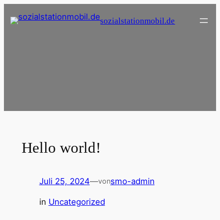
Zum
sozialstationmobil.de
Inhalt
springen
Hello world!
Juli 25, 2024
—
smo-admin
von
in
Uncategorized